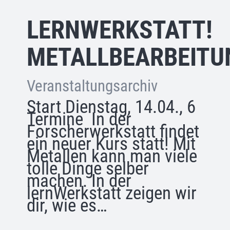
LERNWERKSTATT!
METALLBEARBEITU
Veranstaltungsarchiv
Start Dienstag, 14.04., 6
Termine In der
Forscherwerkstatt findet
ein neuer Kurs statt! Mit
Metallen kann man viele
tolle Dinge selber
machen. In der
lernWerkstatt zeigen wir
dir, wie es…