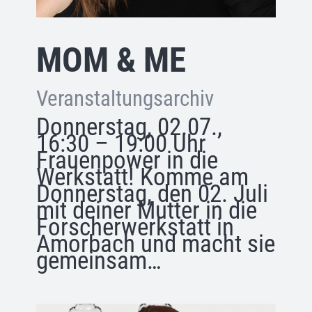
MOM & ME
Veranstaltungsarchiv
Donnerstag, 02.07.,
16:30 – 19:00 Uhr
Frauenpower in die
Werkstatt! Komme am
Donnerstag, den 02. Juli
mit deiner Mutter in die
Forscherwerkstatt in
Amorbach und macht sie
gemeinsam…