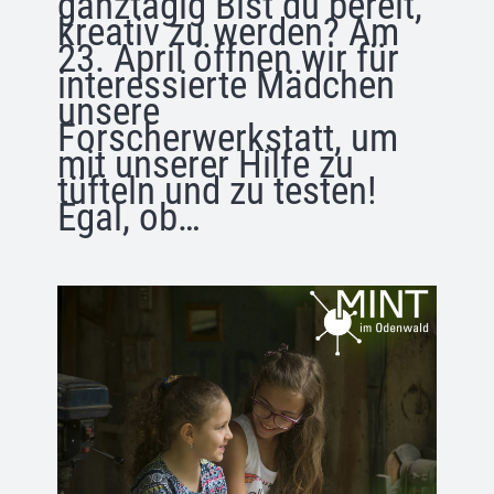
ganztägig Bist du bereit,
kreativ zu werden? Am
23. April öffnen wir für
interessierte Mädchen
unsere
Forscherwerkstatt, um
mit unserer Hilfe zu
tüfteln und zu testen!
Egal, ob…