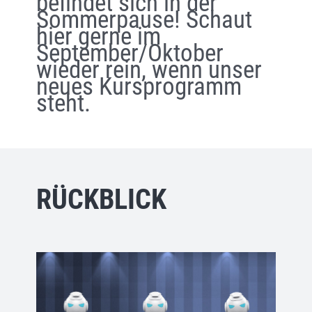
befindet sich in der
Sommerpause! Schaut
hier gerne im
September/Oktober
wieder rein, wenn unser
neues Kursprogramm
steht.
RÜCKBLICK