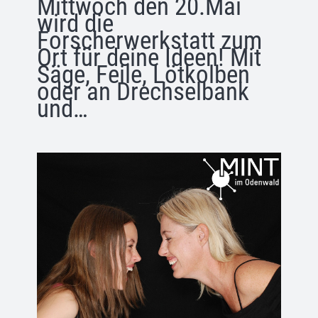
Mittwoch den 20.Mai
wird die
Forscherwerkstatt zum
Ort für deine Ideen! Mit
Säge, Feile, Lötkolben
oder an Drechselbank
und…