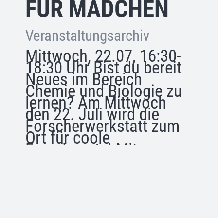
FÜR MÄDCHEN
Veranstaltungsarchiv
Mittwoch, 22.07, 16:30-
18:30 Uhr Bist du bereit
Neues im Bereich
Chemie und Biologie zu
lernen? Am Mittwoch
den 22. Juli wird die
Forscherwerkstatt zum
Ort für coole
Experimente! Mit
Mikroskopen,…