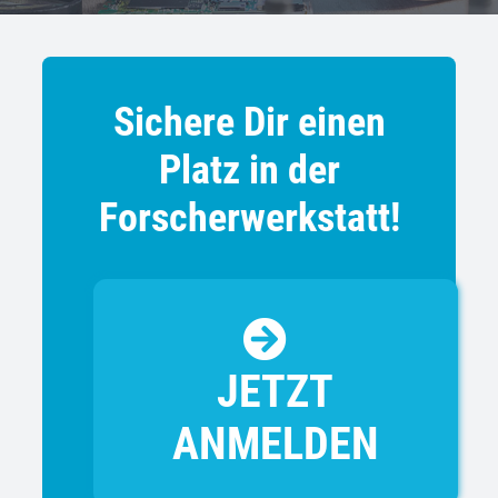
Sichere Dir einen
Platz in der
Forscherwerkstatt!
JETZT
ANMELDEN